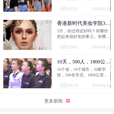
19212
2019-06-30
香港新时代美妆学院3月
作品选，...
3月，你过得还好吗？有哪些
想起来就好笑的事儿，有哪值
得深交的人，有哪些让人忍不
25863
2019-04-15
住...
10天，500人，1800公
里；不负韶...
10个省，19个城市，50家学
校，500名学员，1800公里，
只因同一个梦想，汇聚到一个
26139
2019-04-15
地方...
更多新闻