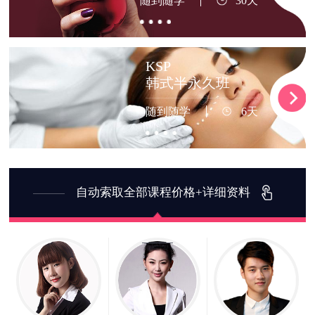
随到随学
30天
KSP
韩式半永久班
随到随学
6天
自动索取全部课程价格+详细资料