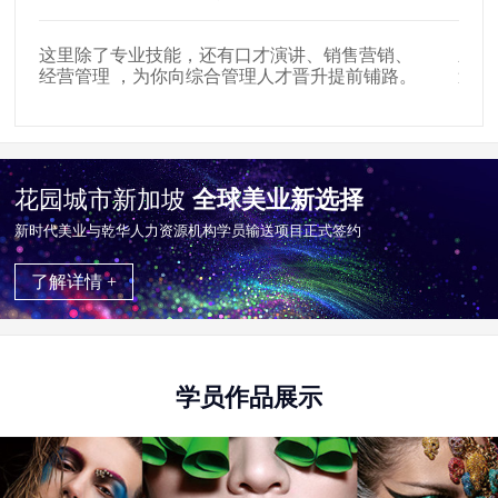
这里除了专业技能，还有口才演讲、销售营销、
新时
经营管理 ，为你向综合管理人才晋升提前铺路。
遍布
花园城市新加坡
全球美业新选择
新时代美业与乾华⼈⼒资源机构学员输送项目正式签约
了解详情 +
学员作品展示