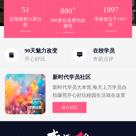
+
51
1997
880
全国拥有51家分
学校创立于1997
880多位名师为你
校
年
辅导
90天魅力改变
在校学员
开心好玩
奇葩点评
新时代学员社区
新时代学员大本营,每天上万学员自
拍爆照开心好玩校园生活就在这里
进入社区