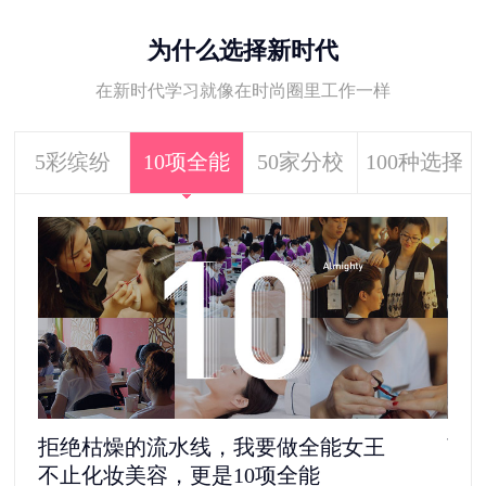
为什么选择新时代
在新时代学习就像在时尚圈里工作一样
5彩缤纷
10项全能
50家分校
100种选择
拒绝枯燥的流水线，我要做全能女王
离
不止化妆美容，更是10项全能
5