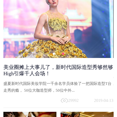
够
新时代国际形象节空降亚洲，与时尚邂逅。
每年一度的世界形象节造型大赛，是美业人的一场盛典，除了能
台
与同行伙伴一起交流经验之外，还可以...
走
30189
2019-04-13
13