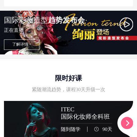
国际彩妆造型
趋势发布会
正在直播
了解详情 +
限时好课
紧随潮流趋势，课程30天升级一次
ITEC
国际化妆师全科班
随到随学
90天