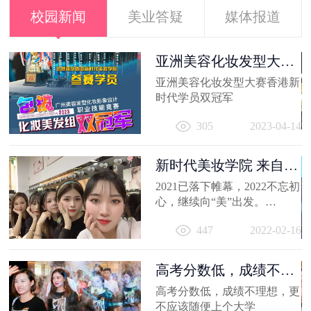
校园新闻
美业答疑
媒体报道
容
亚洲美容化妆发型大赛
香港新时代...
出
亚洲美容化妆发型大赛香港新
妆
时代学员双冠军
员
11
305
2023-04-14
新时代美妆学院 来自
2021的回忆
2021已落下帷幕，2022不忘初
心，继续向“美”出发。
相信你的2021，有着属于自己
447
2022-02-16
的小...
高考分数低，成绩不理
想，更不应...
高考分数低，成绩不理想，更
不应该随便上个大学