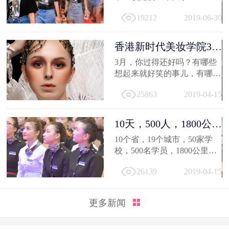
19212
2019-06-30
香港新时代美妆学院3月
作品选，...
3月，你过得还好吗？有哪些
想起来就好笑的事儿，有哪值
得深交的人，有哪些让人忍不
25863
2019-04-15
住...
10天，500人，1800公
里；不负韶...
10个省，19个城市，50家学
校，500名学员，1800公里，
只因同一个梦想，汇聚到一个
26139
2019-04-15
地方...
更多新闻