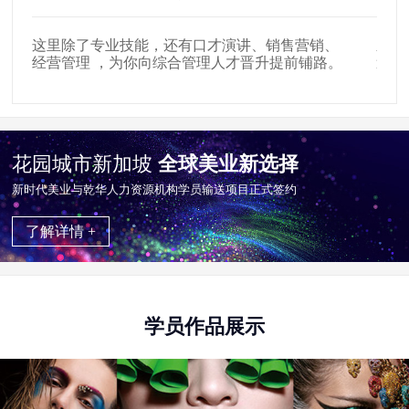
这里除了专业技能，还有口才演讲、销售营销、
新时
经营管理 ，为你向综合管理人才晋升提前铺路。
遍布
花园城市新加坡
全球美业新选择
新时代美业与乾华⼈⼒资源机构学员输送项目正式签约
了解详情 +
学员作品展示