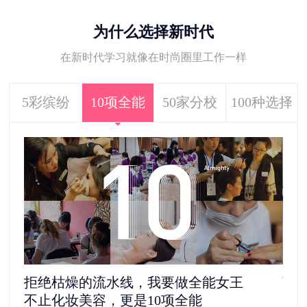
为什么选择新时代
在新时代学习就像在时尚圈里工作一样
5彩缤纷
10项全能
50家分校
100种选择
拒绝枯燥的流水线，我要做全能女王
离
不止化妆美容，更是10项全能
5