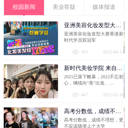
校园新闻
美业答疑
媒体报道
容
亚洲美容化妆发型大赛
香港新时代...
出
亚洲美容化妆发型大赛香港新
妆
时代学员双冠军
员
11
305
2023-04-14
新时代美妆学院 来自
2021的回忆
2021已落下帷幕，2022不忘初
心，继续向“美”出发。
相信你的2021，有着属于自己
447
2022-02-16
的小...
高考分数低，成绩不理
想，更不应...
高考分数低，成绩不理想，更
不应该随便上个大学