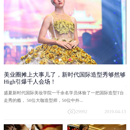
美业圈摊上大事儿了，新时代国际造型秀够然够
High引爆千人会场！
能
盛夏新时代国际美妆学院一千余名学员体验了一把国际造型T台
与
走秀的瘾， 50位大咖造型师，50位中外...
13
29992
2019-04-13