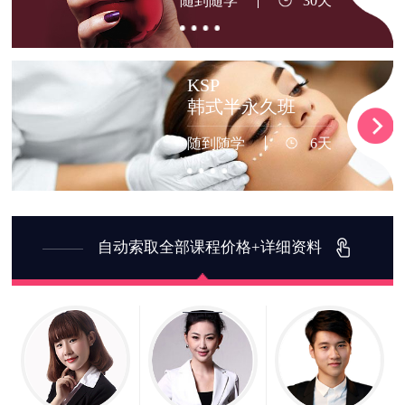
随到随学
30天
KSP
韩式半永久班
随到随学
6天
自动索取全部课程价格+详细资料