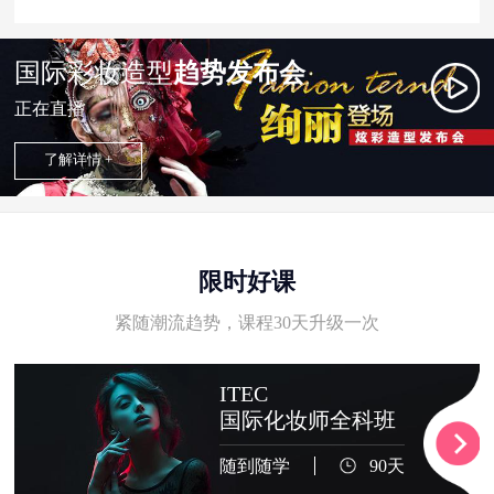
国际彩妆造型
趋势发布会
正在直播
了解详情 +
限时好课
紧随潮流趋势，课程30天升级一次
ITEC
国际化妆师全科班
随到随学
90天