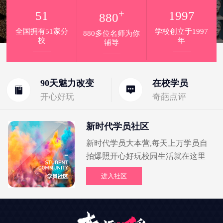
+
51
1997
880
全国拥有51家分
学校创立于1997
880多位名师为你
校
年
辅导
90天魅力改变
在校学员
开心好玩
奇葩点评
新时代学员社区
新时代学员大本营,每天上万学员自
拍爆照开心好玩校园生活就在这里
进入社区