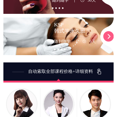
随到随学
30天
KSP
韩式半永久班
随到随学
6天
自动索取全部课程价格+详细资料