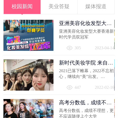
校园新闻
美业答疑
媒体报道
容
亚洲美容化妆发型大赛
香港新时代...
出
亚洲美容化妆发型大赛香港新
妆
时代学员双冠军
员
11
305
2023-04-14
新时代美妆学院 来自
2021的回忆
2021已落下帷幕，2022不忘初
心，继续向“美”出发。
相信你的2021，有着属于自己
447
2022-02-16
的小...
高考分数低，成绩不理
想，更不应...
高考分数低，成绩不理想，更
不应该随便上个大学