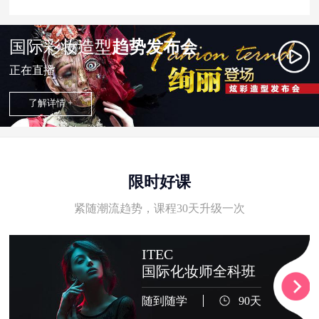
国际彩妆造型
趋势发布会
正在直播
了解详情 +
限时好课
紧随潮流趋势，课程30天升级一次
ITEC
国际化妆师全科班
随到随学
90天