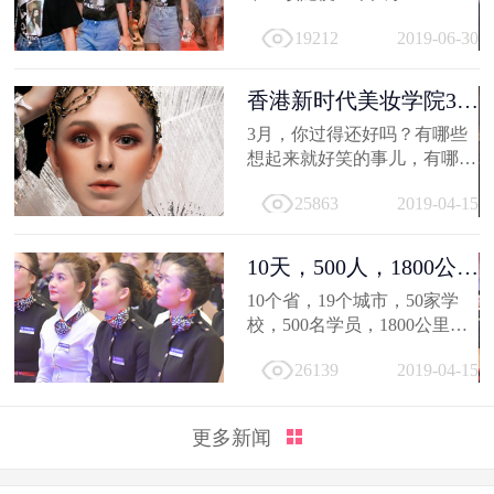
19212
2019-06-30
香港新时代美妆学院3月
作品选，...
3月，你过得还好吗？有哪些
想起来就好笑的事儿，有哪值
得深交的人，有哪些让人忍不
25863
2019-04-15
住...
10天，500人，1800公
里；不负韶...
10个省，19个城市，50家学
校，500名学员，1800公里，
只因同一个梦想，汇聚到一个
26139
2019-04-15
地方...
更多新闻