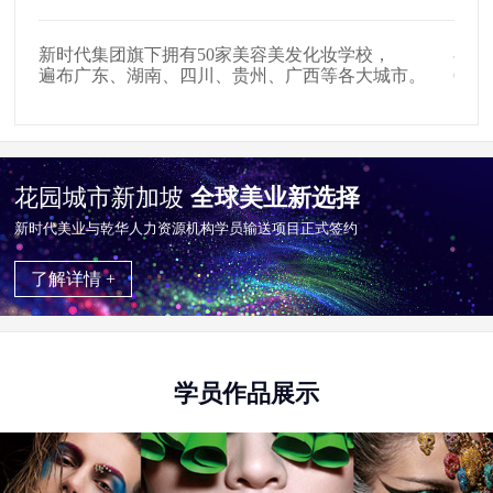
校，
在全国拥有509家美发店、907家影楼影视公司，
大城市。
654家中高级美容会所就业合作单位。
花园城市新加坡
全球美业新选择
新时代美业与乾华⼈⼒资源机构学员输送项目正式签约
了解详情 +
学员作品展示