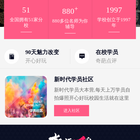
+
51
1997
880
全国拥有51家分
学校创立于1997
880多位名师为你
校
年
辅导
90天魅力改变
在校学员
开心好玩
奇葩点评
新时代学员社区
新时代学员大本营,每天上万学员自
拍爆照开心好玩校园生活就在这里
进入社区