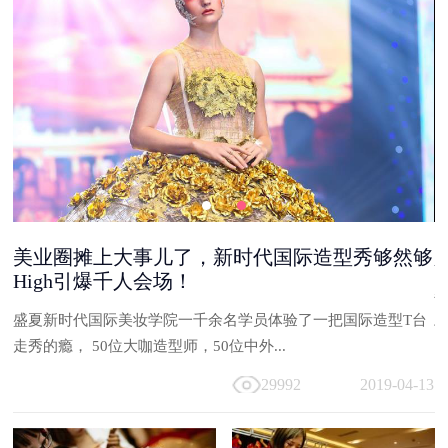
美业圈摊上大事儿了，新时代国际造型秀够然够
High引爆千人会场！
能
盛夏新时代国际美妆学院一千余名学员体验了一把国际造型T台
与
走秀的瘾， 50位大咖造型师，50位中外...
13
29992
2019-04-13