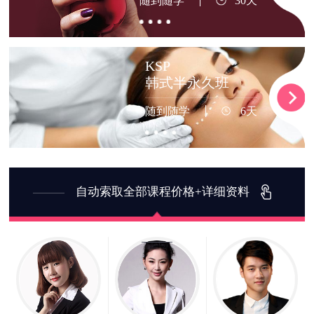
随到随学
30天
KSP
韩式半永久班
随到随学
6天
自动索取全部课程价格+详细资料