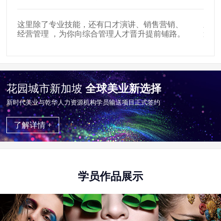
这里除了专业技能，还有口才演讲、销售营销、
新时
经营管理 ，为你向综合管理人才晋升提前铺路。
遍布
花园城市新加坡
全球美业新选择
新时代美业与乾华⼈⼒资源机构学员输送项目正式签约
了解详情 +
学员作品展示