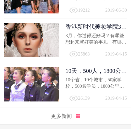
19212
2019-06-30
香港新时代美妆学院3月
作品选，...
3月，你过得还好吗？有哪些
想起来就好笑的事儿，有哪值
得深交的人，有哪些让人忍不
25863
2019-04-15
住...
10天，500人，1800公
里；不负韶...
10个省，19个城市，50家学
校，500名学员，1800公里，
只因同一个梦想，汇聚到一个
26139
2019-04-15
地方...
更多新闻