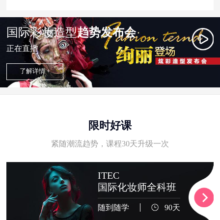
国际彩妆造型
趋势发布会
正在直播
了解详情 +
限时好课
紧随潮流趋势，课程30天升级一次
ITEC
国际化妆师全科班
随到随学
90天