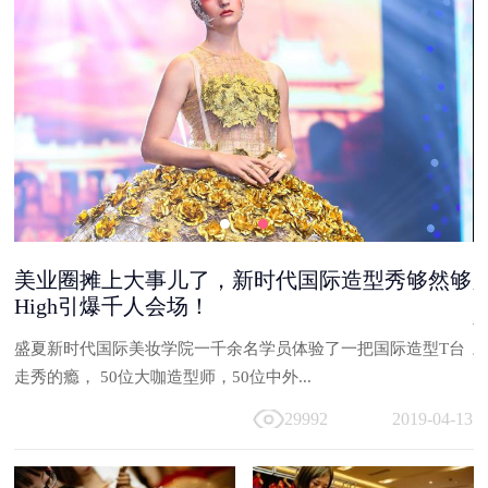
美业圈摊上大事儿了，新时代国际造型秀够然够
High引爆千人会场！
能
盛夏新时代国际美妆学院一千余名学员体验了一把国际造型T台
与
走秀的瘾， 50位大咖造型师，50位中外...
13
29992
2019-04-13