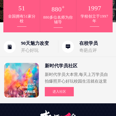
+
51
1997
880
全国拥有51家分
学校创立于1997
880多位名师为你
校
年
辅导
90天魅力改变
在校学员
开心好玩
奇葩点评
新时代学员社区
新时代学员大本营,每天上万学员自
拍爆照开心好玩校园生活就在这里
进入社区