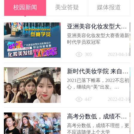
校园新闻
美业答疑
媒体报道
容
亚洲美容化妆发型大赛
香港新时代...
出
亚洲美容化妆发型大赛香港新
妆
时代学员双冠军
员
11
305
2023-04-14
新时代美妆学院 来自
2021的回忆
2021已落下帷幕，2022不忘初
心，继续向“美”出发。
相信你的2021，有着属于自己
447
2022-02-16
的小...
高考分数低，成绩不理
想，更不应...
高考分数低，成绩不理想，更
不应该随便上个大学