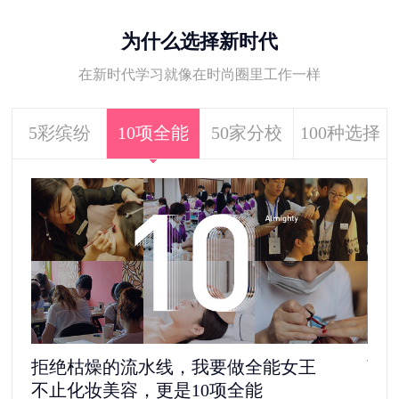
为什么选择新时代
在新时代学习就像在时尚圈里工作一样
5彩缤纷
10项全能
50家分校
100种选择
拒绝枯燥的流水线，我要做全能女王
离
不止化妆美容，更是10项全能
5