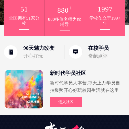
+
51
1997
880
全国拥有51家分
学校创立于1997
880多位名师为你
校
年
辅导
90天魅力改变
在校学员
开心好玩
奇葩点评
新时代学员社区
新时代学员大本营,每天上万学员自
拍爆照开心好玩校园生活就在这里
进入社区