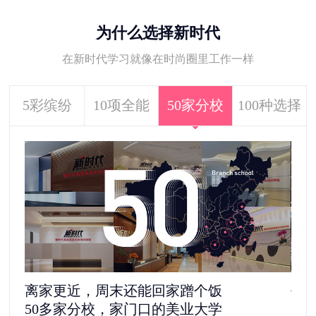
为什么选择新时代
在新时代学习就像在时尚圈里工作一样
5彩缤纷
10项全能
50家分校
100种选择
去剧组见“爱豆”，还是自己做老板
5
1100多家合作单位，给你100种选择
更