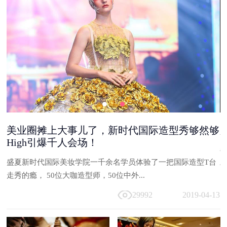
美业圈摊上大事儿了，新时代国际造型秀够然够
High引爆千人会场！
能
盛夏新时代国际美妆学院一千余名学员体验了一把国际造型T台
与
走秀的瘾， 50位大咖造型师，50位中外...
13
29992
2019-04-13