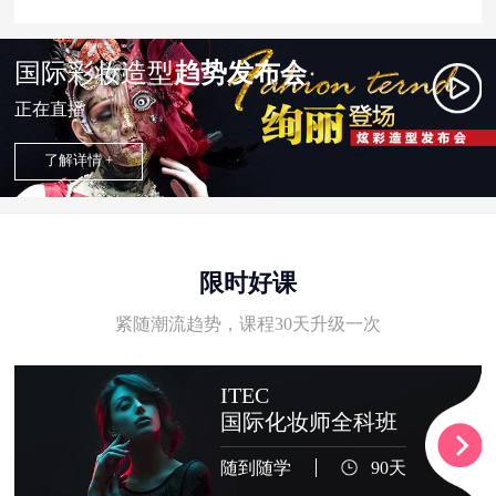
国际彩妆造型
趋势发布会
正在直播
了解详情 +
限时好课
紧随潮流趋势，课程30天升级一次
ITEC
国际化妆师全科班
随到随学
90天