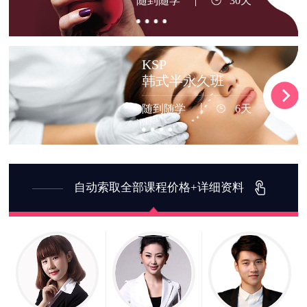
随到随学
30天
KSP
韩式半永久班
随到随学
6天
自动索取全部课程价格+详细资料