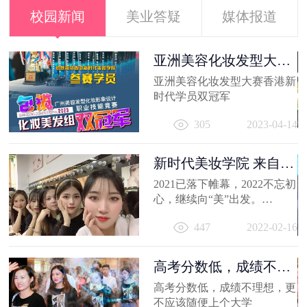
校园新闻
美业答疑
媒体报道
容
亚洲美容化妆发型大赛
香港新时代...
出
亚洲美容化妆发型大赛香港新
妆
时代学员双冠军
员
11
305
2023-04-14
新时代美妆学院 来自
2021的回忆
2021已落下帷幕，2022不忘初
心，继续向“美”出发。
相信你的2021，有着属于自己
447
2022-02-16
的小...
高考分数低，成绩不理
想，更不应...
高考分数低，成绩不理想，更
不应该随便上个大学