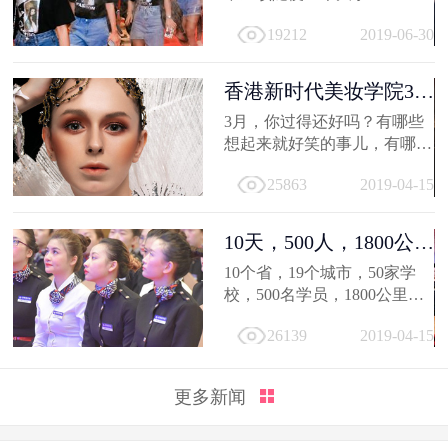
19212
2019-06-30
香港新时代美妆学院3月
作品选，...
3月，你过得还好吗？有哪些
想起来就好笑的事儿，有哪值
得深交的人，有哪些让人忍不
25863
2019-04-15
住...
10天，500人，1800公
里；不负韶...
10个省，19个城市，50家学
校，500名学员，1800公里，
只因同一个梦想，汇聚到一个
26139
2019-04-15
地方...
更多新闻