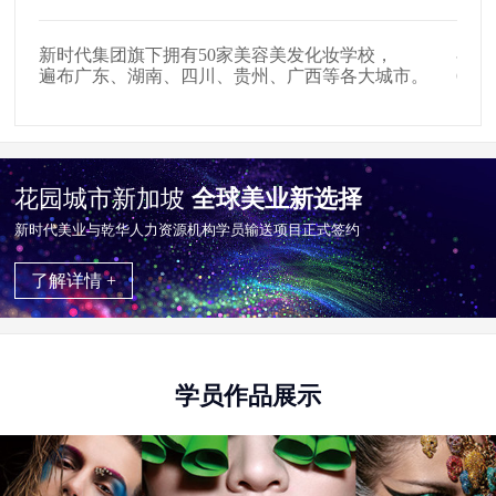
在全国拥有509家美发店、907家影楼影视公司，
户外
。
654家中高级美容会所就业合作单位。
掌握
花园城市新加坡
全球美业新选择
新时代美业与乾华⼈⼒资源机构学员输送项目正式签约
了解详情 +
学员作品展示