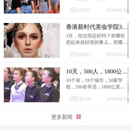
19212
2019-06-30
香港新时代美妆学院3月
作品选，...
3月，你过得还好吗？有哪些
想起来就好笑的事儿，有哪值
得深交的人，有哪些让人忍不
25863
2019-04-15
住...
10天，500人，1800公
里；不负韶...
10个省，19个城市，50家学
校，500名学员，1800公里，
只因同一个梦想，汇聚到一个
26139
2019-04-15
地方...
更多新闻