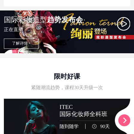
国际彩妆造型
趋势发布会
正在直播
了解详情 +
限时好课
紧随潮流趋势，课程30天升级一次
ITEC
国际化妆师全科班
随到随学
90天