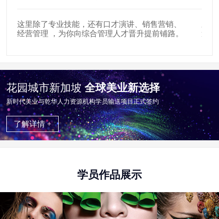
这里除了专业技能，还有口才演讲、销售营销、
新时
经营管理 ，为你向综合管理人才晋升提前铺路。
遍布
花园城市新加坡
全球美业新选择
新时代美业与乾华⼈⼒资源机构学员输送项目正式签约
了解详情 +
学员作品展示