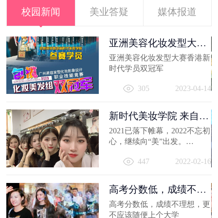
校园新闻
美业答疑
媒体报道
容
亚洲美容化妆发型大赛
香港新时代...
出
亚洲美容化妆发型大赛香港新
妆
时代学员双冠军
员
11
305
2023-04-14
新时代美妆学院 来自
2021的回忆
2021已落下帷幕，2022不忘初
心，继续向“美”出发。
相信你的2021，有着属于自己
447
2022-02-16
的小...
高考分数低，成绩不理
想，更不应...
高考分数低，成绩不理想，更
不应该随便上个大学