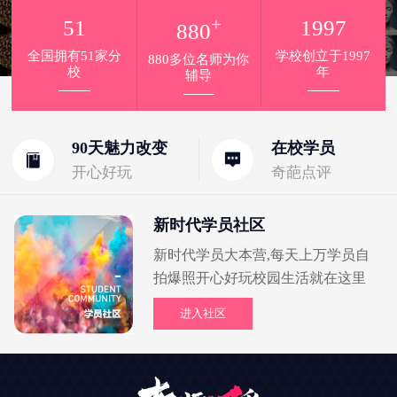
+
51
1997
880
全国拥有51家分
学校创立于1997
880多位名师为你
校
年
辅导
90天魅力改变
在校学员
开心好玩
奇葩点评
新时代学员社区
新时代学员大本营,每天上万学员自
拍爆照开心好玩校园生活就在这里
进入社区