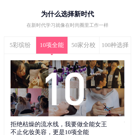
为什么选择新时代
在新时代学习就像在时尚圈里工作一样
5彩缤纷
10项全能
50家分校
100种选择
拒绝枯燥的流水线，我要做全能女王
离
不止化妆美容，更是10项全能
5