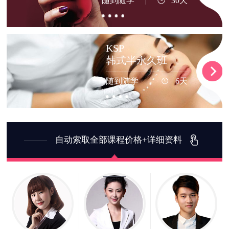
随到随学
30天
KSP
韩式半永久班
随到随学
6天
自动索取全部课程价格+详细资料