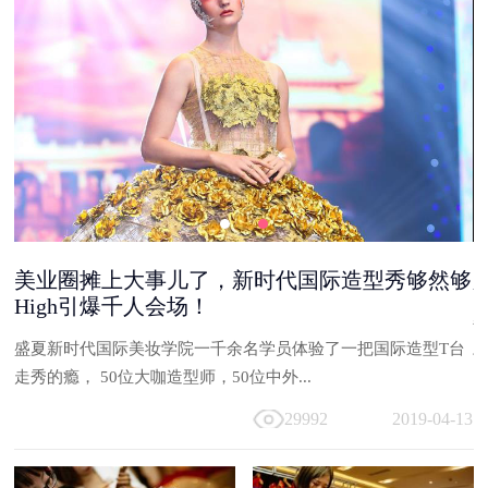
美业圈摊上大事儿了，新时代国际造型秀够然够
High引爆千人会场！
能
盛夏新时代国际美妆学院一千余名学员体验了一把国际造型T台
与
走秀的瘾， 50位大咖造型师，50位中外...
13
29992
2019-04-13