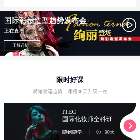
国际彩妆造型
趋势发布会
正在直播
了解详情 +
限时好课
紧随潮流趋势，课程30天升级一次
ITEC
国际化妆师全科班
随到随学
90天