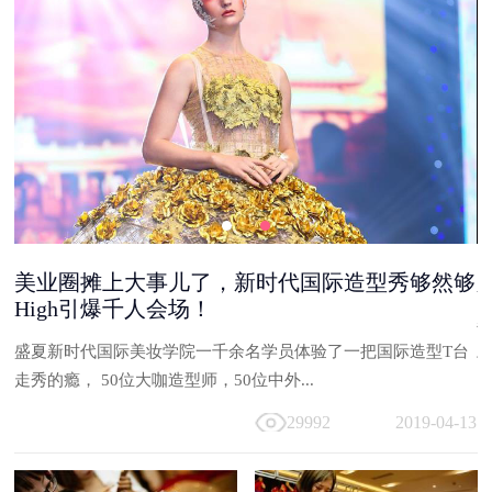
美业圈摊上大事儿了，新时代国际造型秀够然够
High引爆千人会场！
能
盛夏新时代国际美妆学院一千余名学员体验了一把国际造型T台
与
走秀的瘾， 50位大咖造型师，50位中外...
13
29992
2019-04-13