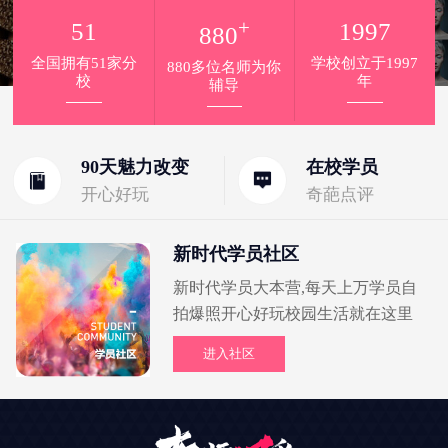
+
51
1997
880
全国拥有51家分
学校创立于1997
880多位名师为你
校
年
辅导
90天魅力改变
在校学员
开心好玩
奇葩点评
新时代学员社区
新时代学员大本营,每天上万学员自
拍爆照开心好玩校园生活就在这里
进入社区