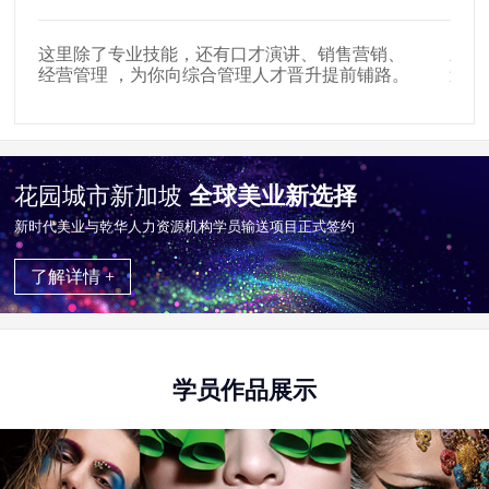
这里除了专业技能，还有口才演讲、销售营销、
新时
经营管理 ，为你向综合管理人才晋升提前铺路。
遍布
花园城市新加坡
全球美业新选择
新时代美业与乾华⼈⼒资源机构学员输送项目正式签约
了解详情 +
学员作品展示