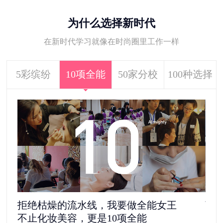
为什么选择新时代
在新时代学习就像在时尚圈里工作一样
5彩缤纷
10项全能
50家分校
100种选择
拒绝枯燥的流水线，我要做全能女王
离
不止化妆美容，更是10项全能
5