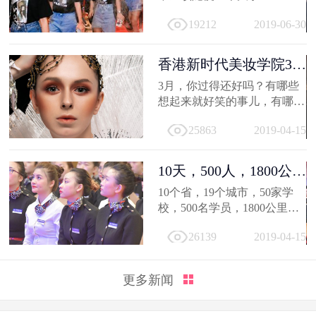
19212
2019-06-30
香港新时代美妆学院3月
作品选，...
3月，你过得还好吗？有哪些
想起来就好笑的事儿，有哪值
得深交的人，有哪些让人忍不
25863
2019-04-15
住...
10天，500人，1800公
里；不负韶...
10个省，19个城市，50家学
校，500名学员，1800公里，
只因同一个梦想，汇聚到一个
26139
2019-04-15
地方...
更多新闻