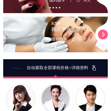
随到随学
30天
KSP
韩式半永久班
随到随学
6天
自动索取全部课程价格+详细资料