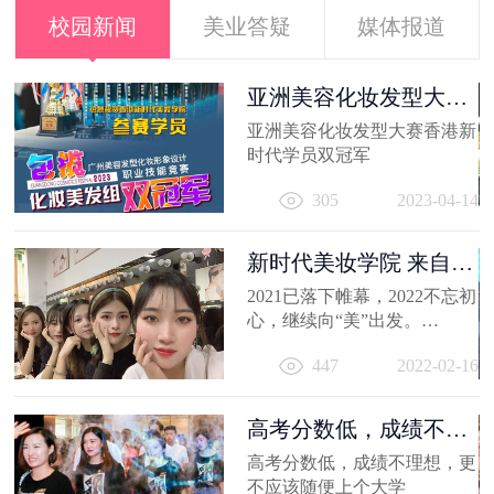
校园新闻
美业答疑
媒体报道
容
亚洲美容化妆发型大赛
香港新时代...
出
亚洲美容化妆发型大赛香港新
妆
时代学员双冠军
员
11
305
2023-04-14
新时代美妆学院 来自
2021的回忆
2021已落下帷幕，2022不忘初
心，继续向“美”出发。
相信你的2021，有着属于自己
447
2022-02-16
的小...
高考分数低，成绩不理
想，更不应...
高考分数低，成绩不理想，更
不应该随便上个大学