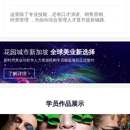
新时代集团旗下拥有50家美容美发化妆学校，
在全
遍布广东、湖南、四川、贵州、广西等各大城市。
65
花园城市新加坡
全球美业新选择
新时代美业与乾华⼈⼒资源机构学员输送项目正式签约
了解详情 +
学员作品展示