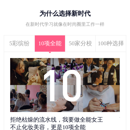
为什么选择新时代
在新时代学习就像在时尚圈里工作一样
5彩缤纷
10项全能
50家分校
100种选择
离家更近，周末还能回家蹭个饭
去
50多家分校，家门口的美业大学
11