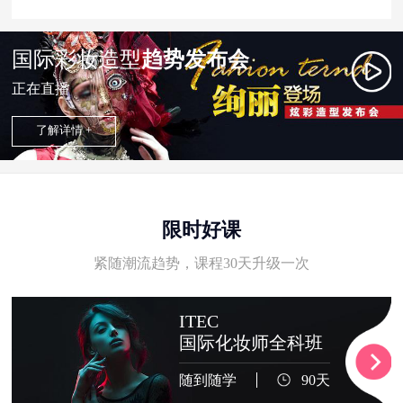
国际彩妆造型
趋势发布会
正在直播
了解详情 +
限时好课
紧随潮流趋势，课程30天升级一次
ITEC
国际化妆师全科班
随到随学
90天