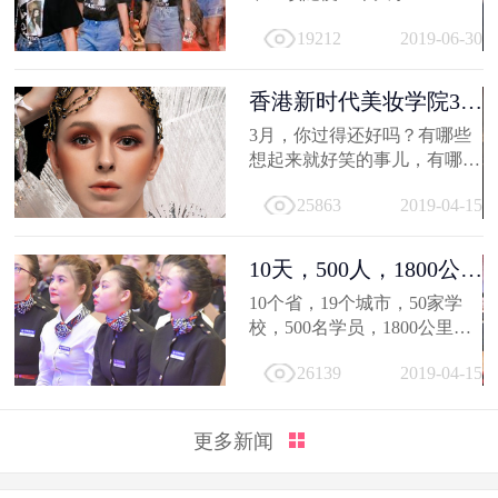
19212
2019-06-30
香港新时代美妆学院3月
作品选，...
3月，你过得还好吗？有哪些
想起来就好笑的事儿，有哪值
得深交的人，有哪些让人忍不
25863
2019-04-15
住...
10天，500人，1800公
里；不负韶...
10个省，19个城市，50家学
校，500名学员，1800公里，
只因同一个梦想，汇聚到一个
26139
2019-04-15
地方...
更多新闻