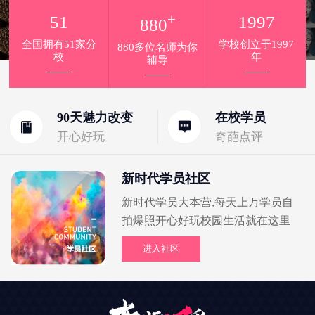
+
51
1997
880
全国拥有51家分
学校创立于1997
880多位名师为你
校
年
辅导
90天魅力改变
在校学员
开心好玩
奇葩点评
新时代学员社区
新时代学员大本营,每天上万学员自
拍爆照开心好玩校园生活就在这里
进入社区