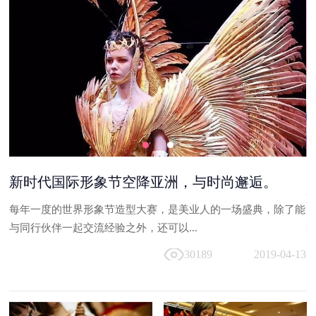
够
新时代国际形象节空降亚洲，与时尚邂逅。
每年一度的世界形象节造型大赛，是美业人的一场盛典，除了能
台
与同行伙伴一起交流经验之外，还可以...
走
30189
2019-04-13
13