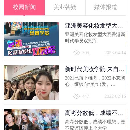
校园新闻
美业答疑
媒体报道
容
亚洲美容化妆发型大赛
香港新时代...
出
亚洲美容化妆发型大赛香港新
妆
时代学员双冠军
员
11
305
2023-04-14
新时代美妆学院 来自
2021的回忆
2021已落下帷幕，2022不忘初
心，继续向“美”出发。
相信你的2021，有着属于自己
447
2022-02-16
的小...
高考分数低，成绩不理
想，更不应...
高考分数低，成绩不理想，更
不应该随便上个大学