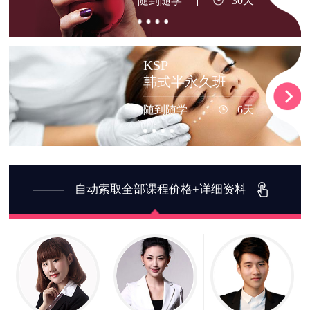
随到随学
30天
KSP
韩式半永久班
随到随学
6天
自动索取全部课程价格+详细资料